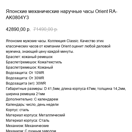
Японские механические наручные часы Orient RA-
AK0804Y3
42890,00
р.
71490,00
р.
Японские мужские часы. Коллекция Classic. Качество этих
классических часов от компании Orient оценит любой деловой
мужчина, знающий цену каждой минуты.
Браслет: кожаный ремешок
Браслет/ремешок: Кожа/текстиль
Браслет/ремешок: Кожаный
Водозащита: От 10WR
Водозащита: От 30WR
Водозащита (wr): 30WR
Габаритные размеры: D 41,5мм, длина корпуса 47мм, толщина 14,2мм,
ширина ремешка 21мм
Дополнительно: С календарем
Календарь: число, день недели
Корпус: сталь
Материал корпуса: Металлический
Материал корпуса: Сталь
Механизм: Механические
Механизм: С ручным заводом