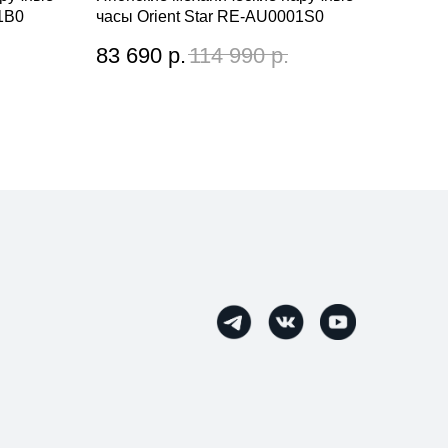
1B0
часы Orient Star RE-AU0001S0
83 690
р.
114 990
р.