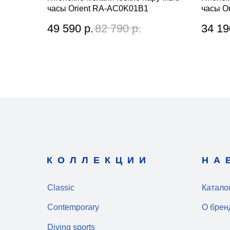
часы Orient RA-AC0K01B1
часы O
49 590
р.
82 790
р.
34 19
КОЛЛЕКЦИИ
НА
Classic
Катало
Contemporary
О брен
Diving sports