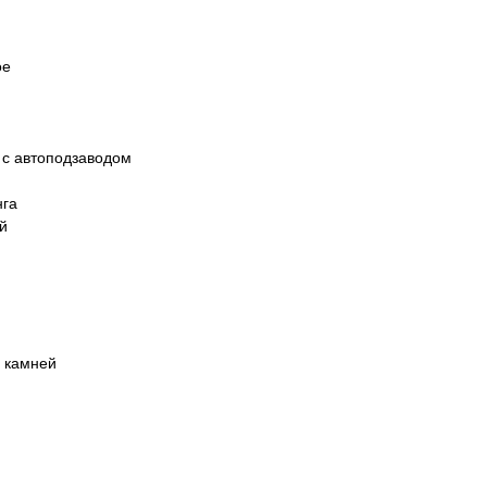
ое
 с автоподзаводом
нга
й
 камней