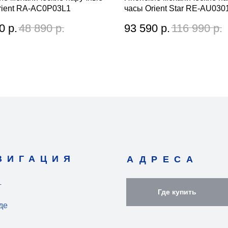
rient RA-AC0P03L1
часы Orient Star RE-AU030
0
р.
48 890
р.
93 590
р.
116 990
р.
ВИГАЦИЯ
АДРЕСА
г
Где купить
де