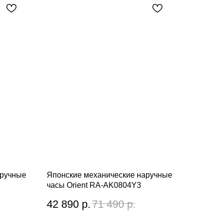
аручные
Японские механические наручные
часы Orient RA-AK0804Y3
42 890
р.
71 490
р.