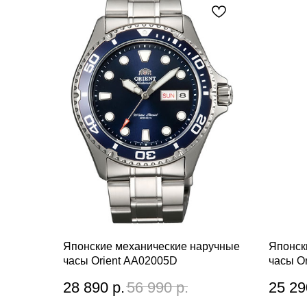
Японские механические наручные
Японск
часы Orient AA02005D
часы O
28 890
р.
56 990
р.
25 29