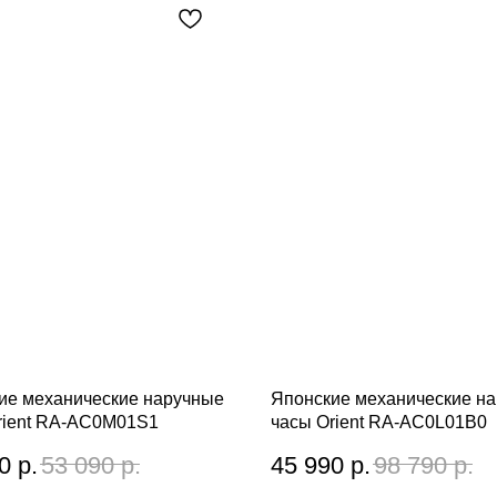
ие механические наручные
Японские механические н
rient RA-AC0M01S1
часы Orient RA-AC0L01B0
0
р.
53 090
р.
45 990
р.
98 790
р.