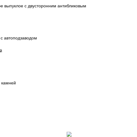
ое выпуклое с двусторонним антибликовым
 с автоподзаводом
й
 камней