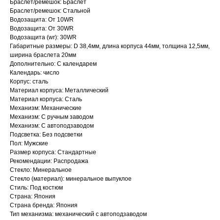
Браслет/ремешок: Браслет
Браслет/ремешок: Стальной
Водозащита: От 10WR
Водозащита: От 30WR
Водозащита (wr): 30WR
Габаритные размеры: D 38,4мм, длина корпуса 44мм, толщина 12,5мм,
ширина браслета 20мм
Дополнительно: С календарем
Календарь: число
Корпус: сталь
Материал корпуса: Металлический
Материал корпуса: Сталь
Механизм: Механические
Механизм: С ручным заводом
Механизм: С автоподзаводом
Подсветка: Без подсветки
Пол: Мужские
Размер корпуса: Стандартные
Рекомендации: Распродажа
Стекло: Минеральное
Стекло (материал): минеральное выпуклое
Стиль: Под костюм
Страна: Япония
Страна бренда: Япония
Тип механизма: механический с автоподзаводом