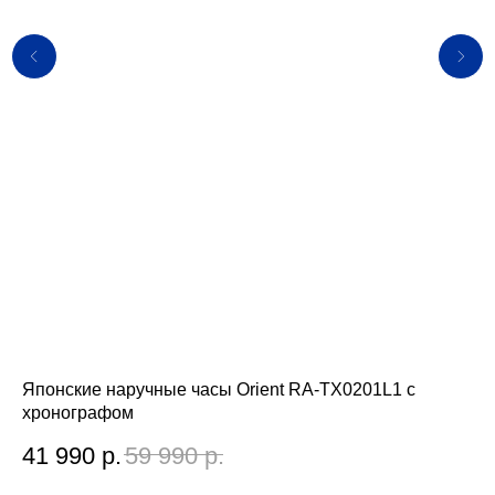
Японские наручные часы Orient RA-TX0201L1 с
Яп
хронографом
AG
41 990
р.
59 990
р.
2