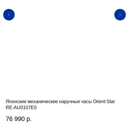
Японские механические наручные часы Orient Star
Яп
RE-AU0107E0
RE
76 990
р.
1