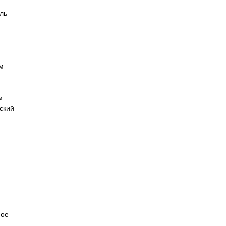
ль
м
м
ский
ное