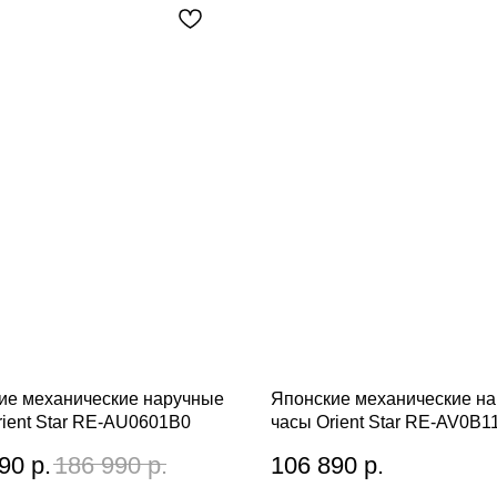
ие механические наручные
Японские механические н
rient Star RE-AU0601B0
часы Orient Star RE-AV0B1
90
р.
186 990
р.
106 890
р.