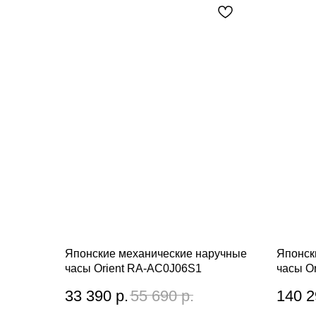
Японские механические наручные
Японск
часы Orient RA-AC0J06S1
часы O
33 390
р.
55 690
р.
140 2