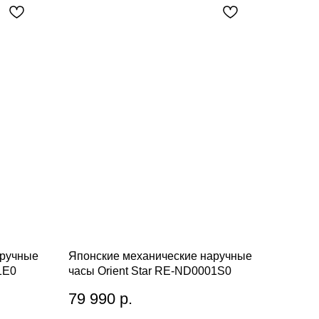
аручные
Японские механические наручные
1E0
часы Orient Star RE-ND0001S0
79 990
р.