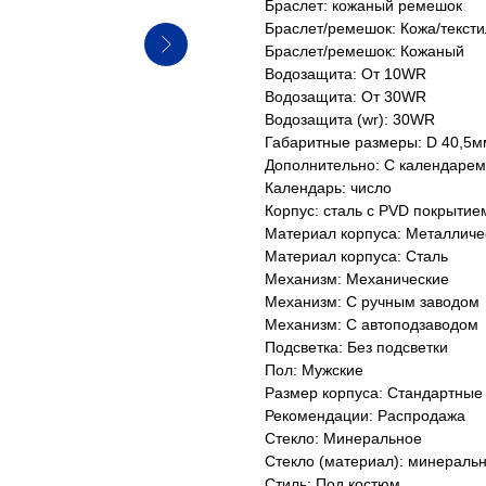
Браслет: кожаный ремешок
Браслет/ремешок: Кожа/тексти
Браслет/ремешок: Кожаный
Водозащита: От 10WR
Водозащита: От 30WR
Водозащита (wr): 30WR
Габаритные размеры: D 40,5м
Дополнительно: С календарем
Календарь: число
Корпус: сталь с PVD покрытие
Материал корпуса: Металличе
Материал корпуса: Сталь
Механизм: Механические
Механизм: С ручным заводом
Механизм: С автоподзаводом
Подсветка: Без подсветки
Пол: Мужские
Размер корпуса: Стандартные
Рекомендации: Распродажа
Стекло: Минеральное
Стекло (материал): минераль
Стиль: Под костюм