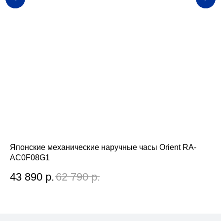
Японские механические наручные часы Orient RA-
Яп
AC0F08G1
AA
43 890
р.
62 790
р.
3