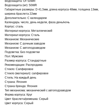
Водозащита: От 50WR
Водозащита (wr): 50WR
Габаритные размеры: D 41,5мм, длина корпуса 48мм, толщина 13мм,
ширина браслета 22мм
Дополнительно: С календарем
Календарь: число, день недели, фаза день/ночь
Корпус: сталь
Материал корпуса: Металлический
Материал корпуса: Сталь
Механизм: Механические
Механизм: С ручным заводом
Механизм: С автоподзаводом
Подсветка: Без подсветки
Пол: Мужские
Размер корпуса: Стандартные
Рекомендации: Распродажа
Стекло: Сапфировое
Стекло (материал): сапфировое
Стиль: На каждый день
Страна: Япония
Страна бренда: Япония
Тип механизма: механический с автоподзаводом
Форма корпуса: Круг
Цвет браслета/ремешка: Серый
Цвет корпуса: Серый