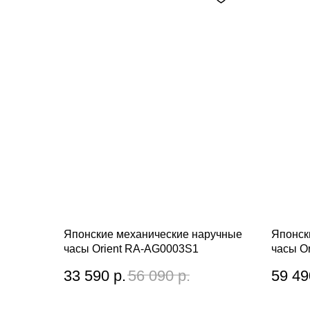
Японские механические наручные
Японск
часы Orient RA-AG0003S1
часы O
33 590
р.
56 090
р.
59 49