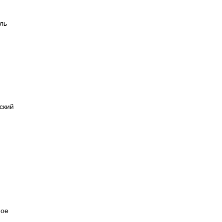
ль
ский
ное