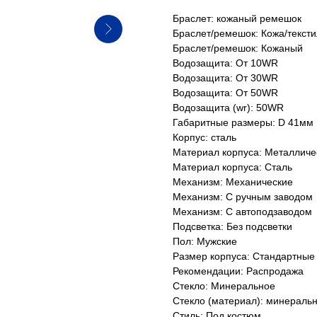
Браслет: кожаный ремешок
Браслет/ремешок: Кожа/тексти
Браслет/ремешок: Кожаный
Водозащита: От 10WR
Водозащита: От 30WR
Водозащита: От 50WR
Водозащита (wr): 50WR
Габаритные размеры: D 41мм
Корпус: сталь
Материал корпуса: Металличе
Материал корпуса: Сталь
Механизм: Механические
Механизм: С ручным заводом
Механизм: С автоподзаводом
Подсветка: Без подсветки
Пол: Мужские
Размер корпуса: Стандартные
Рекомендации: Распродажа
Стекло: Минеральное
Стекло (материал): минераль
Стиль: Под костюм