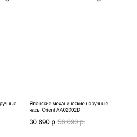
аручные
Японские механические наручные
часы Orient AA02002D
30 890
р.
56 090
р.