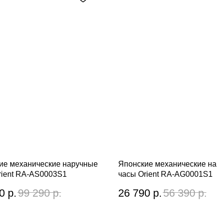
ие механические наручные
Японские механические н
rient RA-AS0003S1
часы Orient RA-AG0001S1
0
р.
99 290
р.
26 790
р.
56 390
р.