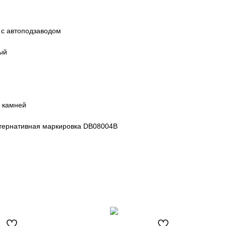
 с автоподзаводом
ый
 камней
ьтернативная маркировка DB08004B