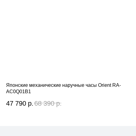
Японские механические наручные часы Orient RA-
Яп
AC0Q01B1
RE
47 790
р.
68 390
р.
1