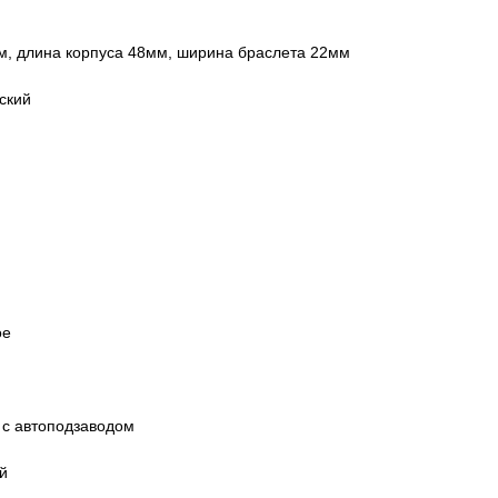
м, длина корпуса 48мм, ширина браслета 22мм
ский
ое
 с автоподзаводом
й