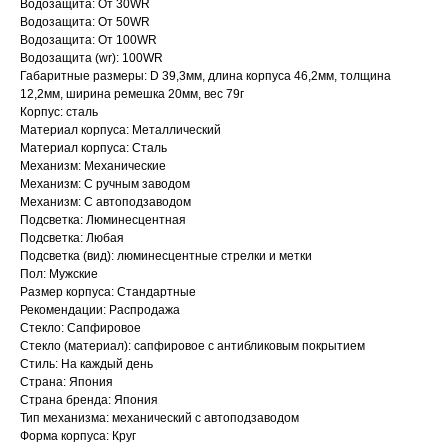
Водозащита: От 30WR
Водозащита: От 50WR
Водозащита: От 100WR
Водозащита (wr): 100WR
Габаритные размеры: D 39,3мм, длина корпуса 46,2мм, толщина
12,2мм, ширина ремешка 20мм, вес 79г
Корпус: сталь
Материал корпуса: Металлический
Материал корпуса: Сталь
Механизм: Механические
Механизм: С ручным заводом
Механизм: С автоподзаводом
Подсветка: Люминесцентная
Подсветка: Любая
Подсветка (вид): люминесцентные стрелки и метки
Пол: Мужские
Размер корпуса: Стандартные
Рекомендации: Распродажа
Стекло: Сапфировое
Стекло (материал): сапфировое c антибликовым покрытием
Стиль: На каждый день
Страна: Япония
Страна бренда: Япония
Тип механизма: механический с автоподзаводом
Форма корпуса: Круг