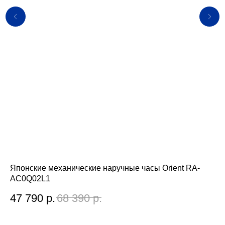
Японские механические наручные часы Orient RA-
Яп
AC0Q02L1
AK
47 790
р.
68 390
р.
2