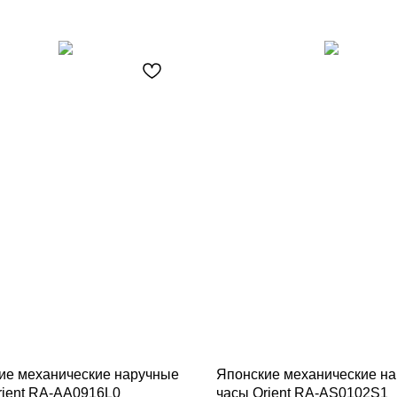
ие механические наручные
Японские механические н
rient RA-AA0916L0
часы Orient RA-AS0102S1