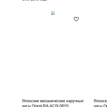
Японские механические наручные
Японск
часы Orient RA-AC0L08Y0
часы O