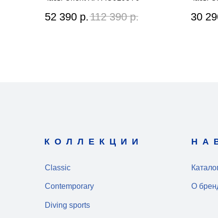
52 390
р.
112 390
р.
30 29
КОЛЛЕКЦИИ
НА
Classic
Катало
Contemporary
О брен
Diving sports