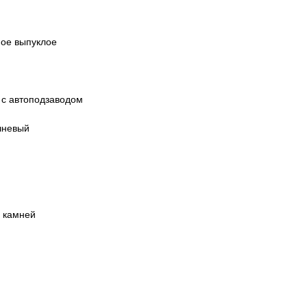
ное выпуклое
 с автоподзаводом
чневый
 камней