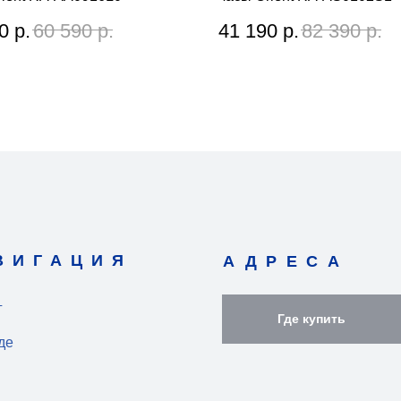
0
р.
60 590
р.
41 190
р.
82 390
р.
ВИГАЦИЯ
АДРЕСА
г
Где купить
де