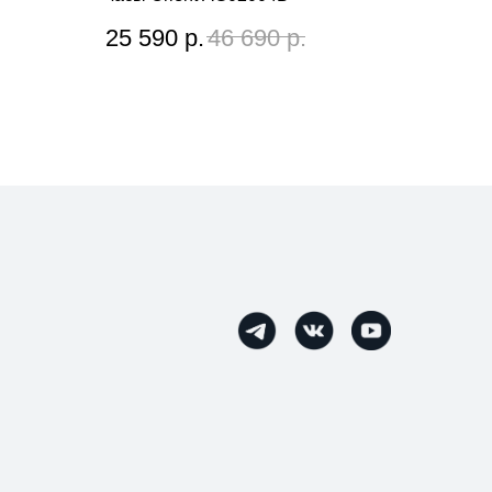
25 590
р.
46 690
р.