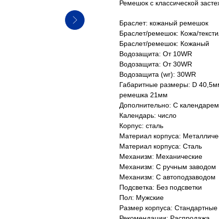
Ремешок с классической засте
Браслет: кожаный ремешок
Браслет/ремешок: Кожа/тексти
Браслет/ремешок: Кожаный
Водозащита: От 10WR
Водозащита: От 30WR
Водозащита (wr): 30WR
Габаритные размеры: D 40,5м
ремешка 21мм
Дополнительно: С календарем
Календарь: число
Корпус: сталь
Материал корпуса: Металличе
Материал корпуса: Сталь
Механизм: Механические
Механизм: С ручным заводом
Механизм: С автоподзаводом
Подсветка: Без подсветки
Пол: Мужские
Размер корпуса: Стандартные
Рекомендации: Распродажа