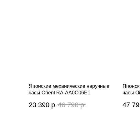
Японские механические наручные
Японск
часы Orient RA-AA0C06E1
часы O
23 390
р.
46 790
р.
47 79