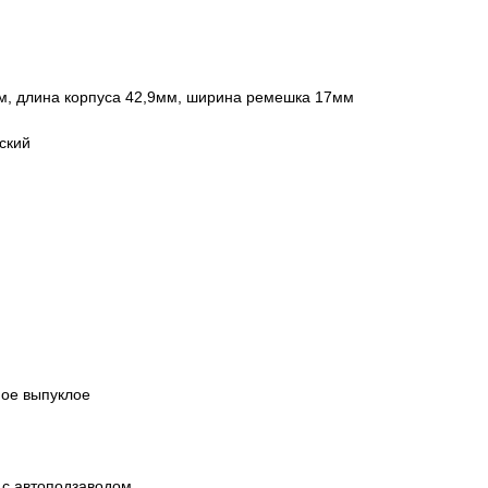
м, длина корпуса 42,9мм, ширина ремешка 17мм
ский
ное выпуклое
 с автоподзаводом