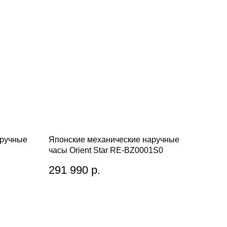
аручные
Японские механические наручные
часы Orient Star RE-BZ0001S0
291 990
р.