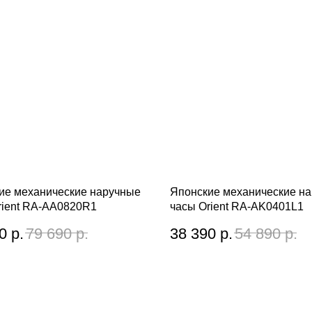
ие механические наручные
Японские механические н
rient RA-AA0820R1
часы Orient RA-AK0401L1
0
р.
79 690
р.
38 390
р.
54 890
р.