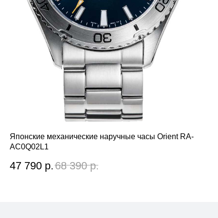
Японские механические наручные часы Orient RA-
Яп
AC0Q02L1
AC
47 790
р.
68 390
р.
2