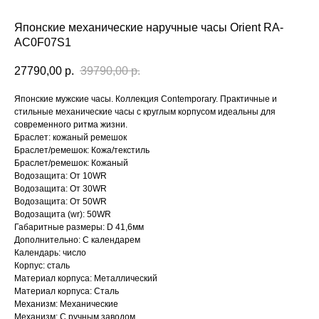
Японские механические наручные часы Orient RA-
AC0F07S1
27790,00
р.
39790,00
р.
Японские мужские часы. Коллекция Contemporary. Практичные и
стильные механические часы с круглым корпусом идеальны для
современного ритма жизни.
Браслет: кожаный ремешок
Браслет/ремешок: Кожа/текстиль
Браслет/ремешок: Кожаный
Водозащита: От 10WR
Водозащита: От 30WR
Водозащита: От 50WR
Водозащита (wr): 50WR
Габаритные размеры: D 41,6мм
Дополнительно: С календарем
Календарь: число
Корпус: сталь
Материал корпуса: Металлический
Материал корпуса: Сталь
Механизм: Механические
Механизм: С ручным заводом