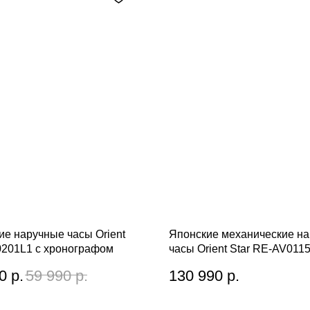
ие наручные часы Orient
Японские механические н
201L1 с хронографом
часы Orient Star RE-AV011
0
р.
59 990
р.
130 990
р.