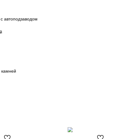
 с автоподзаводом
й
 камней