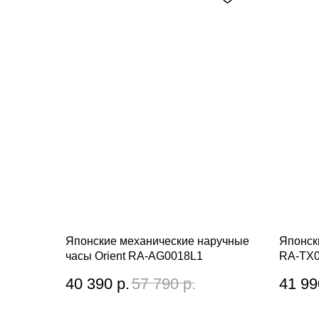
Японские механические наручные
Японск
часы Orient RA-AG0018L1
RA-TX0
40 390
р.
57 790
р.
41 99