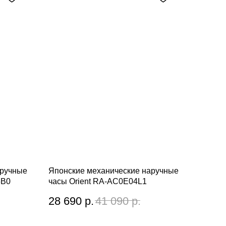
аручные
Японские механические наручные
5B0
часы Orient RA-AC0E04L1
28 690
р.
41 090
р.