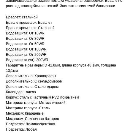
Завинчивающаяся задняя крышка украшена гравировкой. Браслет с
раскладывающейся застежкой. Застежка с системой блокировки.
Браслет: стальной
Браслет/ремешок: Браслет
Браслет/ремешок: Стальной
Водозащита: От 10WR
Водозащита: От 30WR
Водозащита: От 50WR
Водозащита: От 100WR
Водозащита: От 200WR
Водозащита (wr): 200WR
Габаритные размеры: D 42,8мм, длина корпуса 48,1мм, толщина
13,1мм
Дополнительно: Хронографы
Дополнительно: С секундомером
Дополнительно: С календарем
Календарь: число
Корпус: сталь с частичным PVD покрытием
Материал корпуса: Металлический
Материал корпуса: Сталь
Механизм: Кварцевые
Механизм: Солнечная батарея
Подсветка: Люминесцентная
Подсветка: Любая