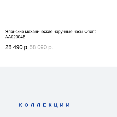
Японские механические наручные часы Orient
Яп
AA02004B
RE
28 490
р.
58 090
р.
1
КОЛЛЕКЦИИ