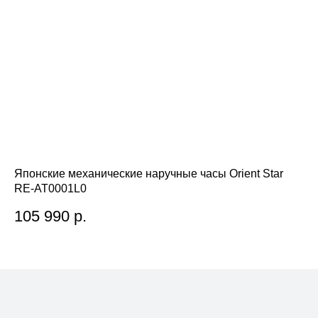
Японские механические наручные часы Orient Star
Яп
RE-AT0001L0
RE
105 990
р.
7