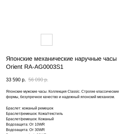
Японские механические наручные часы
Orient RA-AG0003S1
33 590
р.
56 090
р.
Японские мужские часы. Коллекция Classic. Строгие классические
формы, безупречное качество и надежный японский механизм.
Браслет: кожаный ремешок
Браслет/ремешок: Кожа/текстиль
Браслет/ремешок: Кожаный
Водозащита: От 10WR
Водозащита: От 30WR