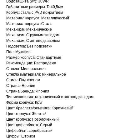
Водозащита (wr): 30WR
Габаритные размеры: D 40,5мм
Корпус: сталь с PVD покрытием
Материал корпуса: Металлический
Материал корпуса: Сталь
Механизм: Механические
Механизм: С ручным заводом
Механизм: С автоподзаводом
Подсветка: Без подсветки
Пол: Мужские
Размер корпуса: Стандартные
Рекомендации: Распродажа
Стекло: Минеральное
Стекло (материал): минеральное
Стиль: Под костюм
Страна: Япония
Страна бренда: Япония
Тип механизма: механический с автоподзаводом
Форма корпуса: Круг
Цвет браслета/ремешка: Коричневый
Цвет корпуса: Желтый
Цвет корпуса: Позолоченный
Цвет циферблата: Серый
Циферблат: серебристый
Цифры: Штрихи