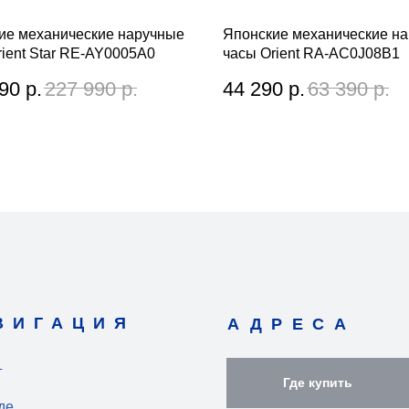
ие механические наручные
Японские механические н
rient Star RE-AY0005A0
часы Orient RA-AC0J08B1
90
р.
227 990
р.
44 290
р.
63 390
р.
ВИГАЦИЯ
АДРЕСА
г
Где купить
де