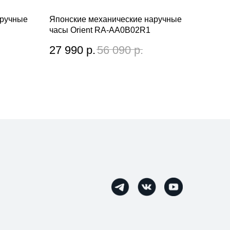
аручные
Японские механические наручные
часы Orient RA-AA0B02R1
27 990
р.
56 090
р.