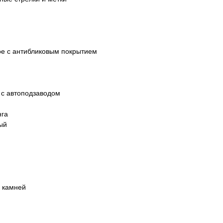
ое с антибликовым покрытием
 с автоподзаводом
нга
ый
 камней