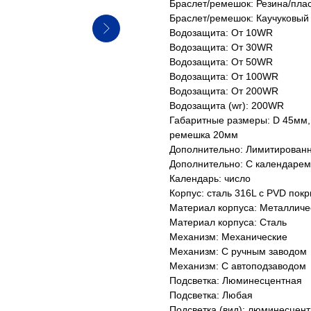
Браслет/ремешок: Резина/пла
Браслет/ремешок: Каучуковый
Водозащита: От 10WR
Водозащита: От 30WR
Водозащита: От 50WR
Водозащита: От 100WR
Водозащита: От 200WR
Водозащита (wr): 200WR
Габаритные размеры: D 45мм,
ремешка 20мм
Дополнительно: Лимитирован
Дополнительно: С календарем
Календарь: число
Корпус: сталь 316L с PVD пок
Материал корпуса: Металличе
Материал корпуса: Сталь
Механизм: Механические
Механизм: С ручным заводом
Механизм: С автоподзаводом
Подсветка: Люминесцентная
Подсветка: Любая
Подсветка (вид): люминесцент