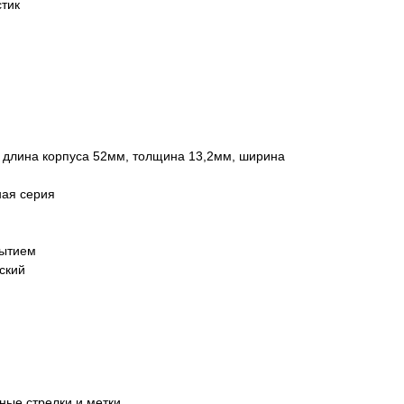
стик
 длина корпуса 52мм, толщина 13,2мм, ширина
ная серия
рытием
ский
ные стрелки и метки