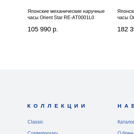
Японские механические наручные
Японск
часы Orient Star RE-AT0001L0
часы O
105 990
р.
182 3
КОЛЛЕКЦИИ
НА
Classic
Катало
Contemporary
О брен