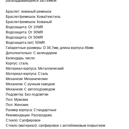
раскладывающейся застежкой.
Браслет: кожаный ремешок
Браслет/ремешок: Кожа/текстиль
Браслет/ремешок: Кожаный
Водозащита: От 10WR
Водозащита: От 30WR
Водозащита: От 50WR
Водозащита (wr): 50WR
Габаритные размеры: D 38,7мм, длина корпуса 46мм
Дополнительно: С календарем
Календарь: число
Корпус: сталь
Материал корпуса: Металлический
Материал корпуса: Сталь
Механизм: Механические
Механизм: С ручным заводом
Механизм: С автоподзаводом
Подсветка: Без подсветки
Пол: Мужские
Пол: Женские
Размер корпуса: Стандартные
Рекомендации: Распродажа
Стекло: Сапфировое
Стекло (материал): сапфировое с антибликовым покрытием