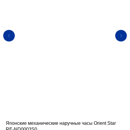
Японские механические наручные часы Orient Star
Яп
RE-ND0003S0
AR