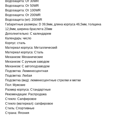
Водозащита: От 30WR
Водозащита: От 50WR
Водозащита: От 100WR
Водозащита: От 200WR
Водозащита (wr): 200WR
Габаритные размеры: D 39,9мм, длина корпуса 46,5мм, толщина
12,8мм, ширина браслета 20мм
Дополнительно: С календарем
Календарь: число
Корпус: сталь
Материал корпуса: Металлический
Материал корпуса: Сталь
Механизм: Механические
Механизм: С ручным заводом
Механизм: С автоподзаводом
Подсветка: Люминесцентная
Подсветка: Любая
Подсветка (вид): люминесцентные стрелки и метки
Пол: Мужские
Размер корпуса: Стандартные
Рекомендации: Распродажа
Стекло: Сапфировое
Стекло (материал): сапфировое
Стиль: Спортивные
Страна: Япония