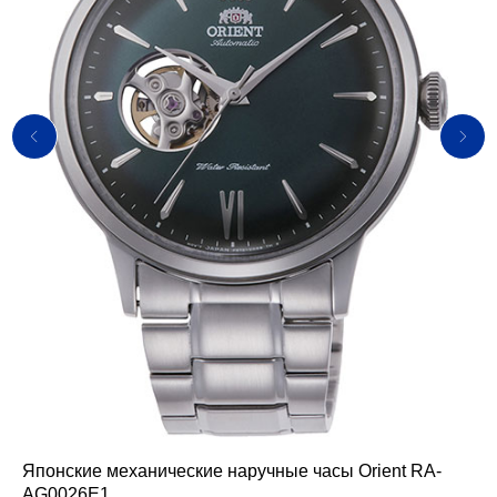
Японские механические наручные часы Orient RA-
Яп
AG0026E1
хр