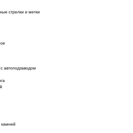
ные стрелки и метки
ное
 с автоподзаводом
нга
й
 камней