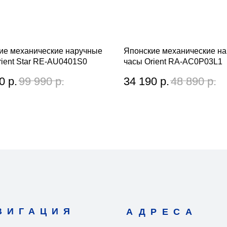
ие механические наручные
Японские механические н
rient Star RE-AU0401S0
часы Orient RA-AC0P03L1
0
р.
99 990
р.
34 190
р.
48 890
р.
ВИГАЦИЯ
АДРЕСА