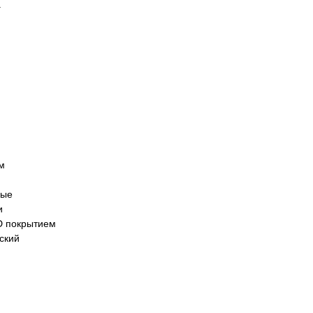
.
м
ные
и
D покрытием
ский