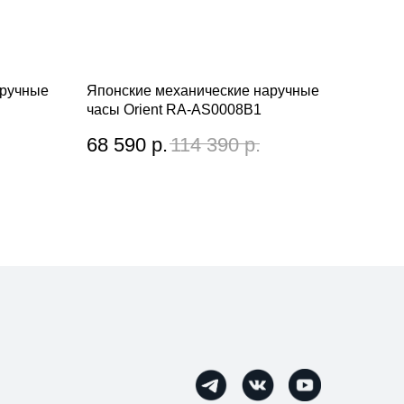
аручные
Японские механические наручные
часы Orient RA-AS0008B1
68 590
р.
114 390
р.