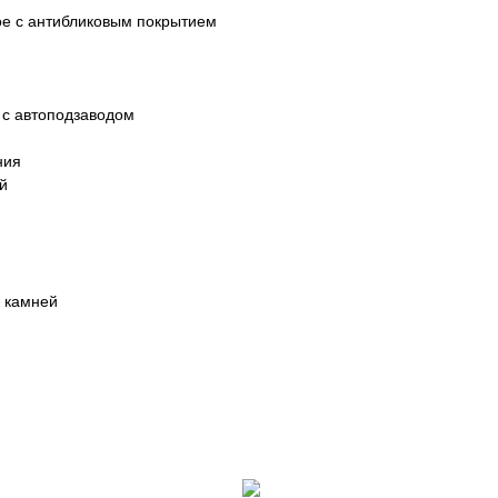
ое с антибликовым покрытием
 с автоподзаводом
ния
й
 камней