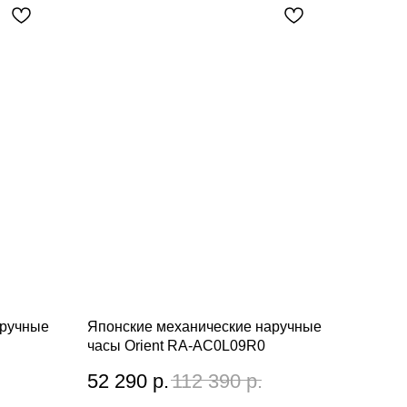
аручные
Японские механические наручные
часы Orient RA-AC0L09R0
52 290
р.
112 390
р.