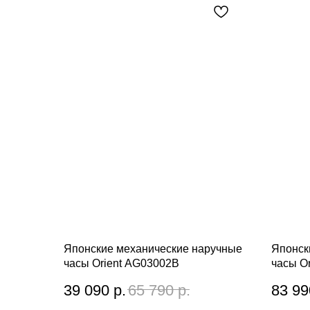
Японские механические наручные
Японск
часы Orient AG03002B
часы O
39 090
р.
65 790
р.
83 99