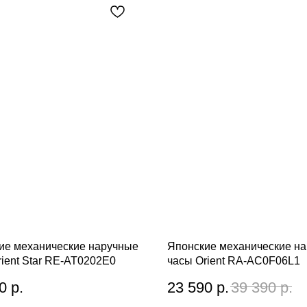
ие механические наручные
Японские механические н
rient Star RE-AT0202E0
часы Orient RA-AC0F06L1
0
р.
23 590
р.
39 390
р.